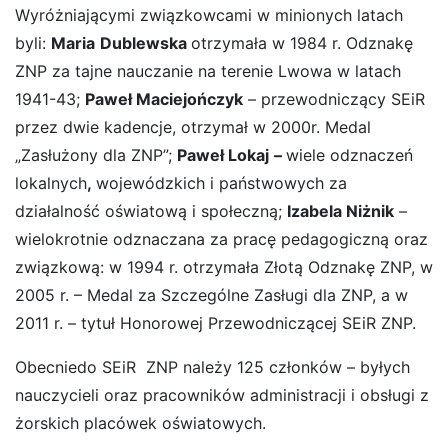
Wyróżniającymi związkowcami w minionych latach
byli:
Maria
Dublewska
otrzymała w 1984 r. Odznakę
ZNP za tajne nauczanie na terenie Lwowa w latach
1941-43;
Paweł Maciejończyk
– przewodniczący SEiR
przez dwie kadencje, otrzymał w 2000r. Medal
„Zasłużony dla ZNP”;
Paweł Lokaj
–
wiele odznaczeń
lokalnych
,
wojewódzkich i państwowych za
działalność oświatową i społeczną;
Izabela Niżnik
–
wielokrotnie odznaczana za pracę pedagogiczną oraz
związkową: w 1994 r. otrzymała Złotą Odznakę ZNP, w
2005 r. – Medal za Szczególne Zasługi dla ZNP, a w
2011 r. – tytuł Honorowej Przewodniczącej SEiR ZNP.
Obecniedo SEiR ZNP należy 125 członków – byłych
nauczycieli oraz pracowników administracji i obsługi z
żorskich placówek oświatowych.