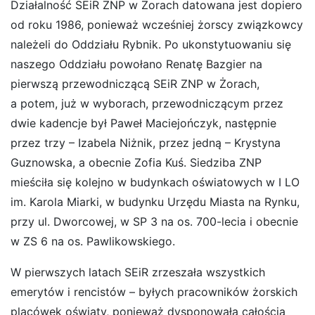
Działalność SEiR ZNP w Żorach datowana jest dopiero
od roku 1986, ponieważ wcześniej żorscy związkowcy
należeli do Oddziału Rybnik. Po ukonstytuowaniu się
naszego Oddziału powołano Renatę Bazgier na
pierwszą przewodniczącą SEiR ZNP w Żorach,
a potem, już w wyborach, przewodniczącym przez
dwie kadencje był Paweł Maciejończyk, następnie
przez trzy – Izabela Niżnik, przez jedną – Krystyna
Guznowska, a obecnie Zofia Kuś. Siedziba ZNP
mieściła się kolejno w budynkach oświatowych w I LO
im. Karola Miarki, w budynku Urzędu Miasta na Rynku,
przy ul. Dworcowej, w SP 3 na os. 700-lecia i obecnie
w ZS 6 na os. Pawlikowskiego.
W pierwszych latach SEiR zrzeszała wszystkich
emerytów i rencistów – byłych pracowników żorskich
placówek oświaty, ponieważ dysponowała całością