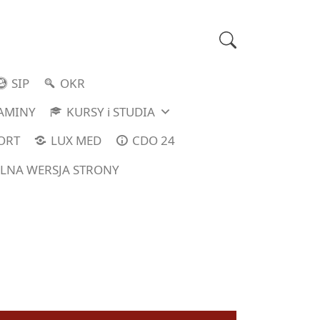
SIP
OKR
LAMINY
KURSY i STUDIA
ORT
LUX MED
CDO 24
LNA WERSJA STRONY