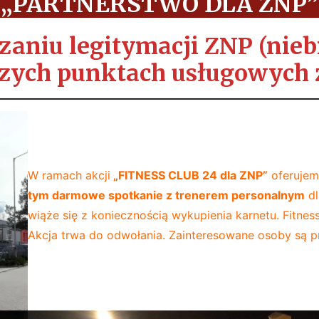
„PARTNERSTWO DLA ZNP”
aniu legitymacji ZNP (nieb
zych punktach usługowych 
W ramach akcji
„FITNESS CLUB 24 dla ZNP”
oferuje
tym darmowe spotkanie z trenerem personalnym
dl
wiąże się z koniecznością wykupienia karnetu. Fitness
Akcja trwa do odwołania. Zainteresowane osoby są 