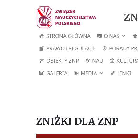
ZN
STRONA GŁÓWNA
O NAS
PRAWO i REGULACJE
PORADY P
OBIEKTY ZNP
NAU
KULTURA
GALERIA
MEDIA
LINKI
ZNIŻKI DLA ZNP