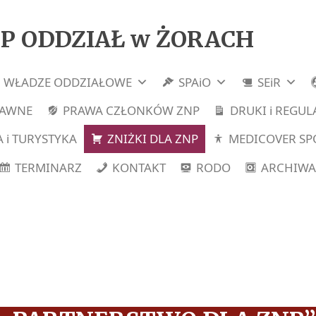
P ODDZIAŁ w ŻORACH
WŁADZE ODDZIAŁOWE
SPAiO
SEiR
RAWNE
PRAWA CZŁONKÓW ZNP
DRUKI i REGU
 i TURYSTYKA
ZNIŻKI DLA ZNP
MEDICOVER SP
TERMINARZ
KONTAKT
RODO
ARCHIWA