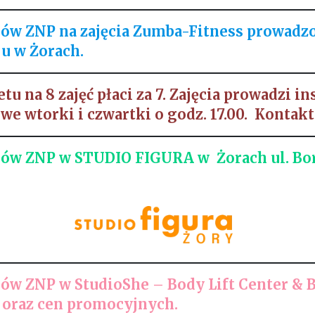
nków ZNP
na
zajęcia Zumba-Fitness prowadzo
u w Żorach.
 na 8 zajęć płaci za 7.
Zajęcia prowadzi in
we wtorki i czwartki o godz. 17.00. Kontak
nków ZNP
w
STUDIO FIGURA w Żorach ul. Bo
nków ZNP
w
StudioShe –
Body Lift Center & 
 oraz cen promocyjnych.