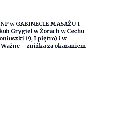
ZNP
w
GABINECIE MASAŻU I
kub Grygiel
w Żorach w Cechu
iuszki 19, I piętro) i w
4. Ważne – zniżka za okazaniem