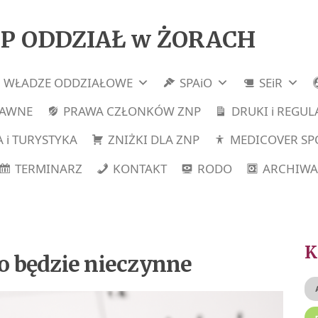
P ODDZIAŁ w ŻORACH
WŁADZE ODDZIAŁOWE
SPAiO
SEiR
RAWNE
PRAWA CZŁONKÓW ZNP
DRUKI i REGU
 i TURYSTYKA
ZNIŻKI DLA ZNP
MEDICOVER SP
TERMINARZ
KONTAKT
RODO
ARCHIWA
ro będzie nieczynne