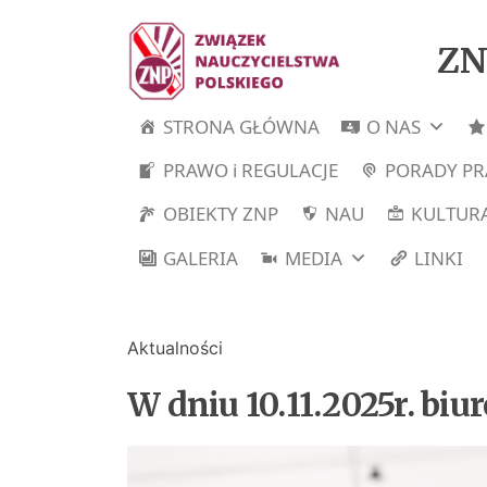
ZN
STRONA GŁÓWNA
O NAS
PRAWO i REGULACJE
PORADY P
OBIEKTY ZNP
NAU
KULTURA
GALERIA
MEDIA
LINKI
Aktualności
W dniu 10.11.2025r. biu