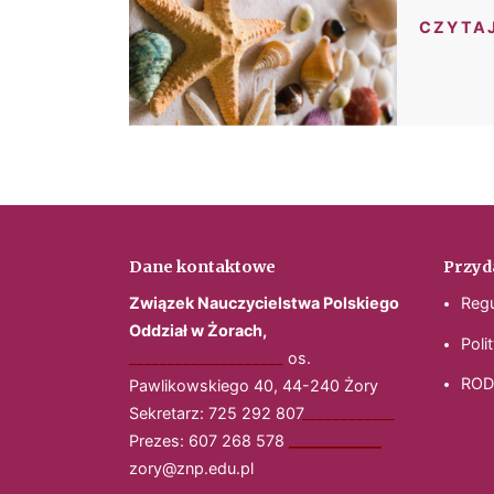
CZYTA
Dane kontaktowe
Przyda
Związek Nauczycielstwa Polskiego
Reg
Oddział w Żorach,
Poli
____________________
os.
RO
Pawlikowskiego 40, 44-240 Żory
Sekretarz: 725 292 807
____________
Prezes: 607 268 578
____________
zory@znp.edu.pl