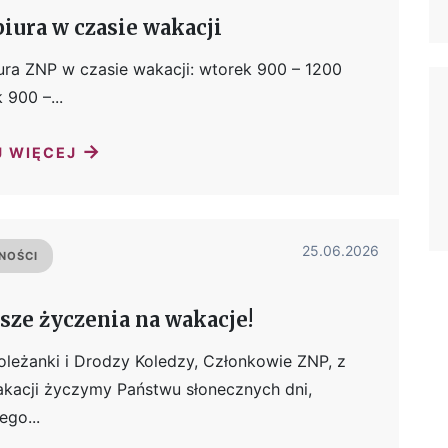
biura w czasie wakacji
ura ZNP w czasie wakacji: wtorek 900 – 1200
 900 –...
→
J WIĘCEJ
25.06.2026
NOŚCI
sze życzenia na wakacje!
oleżanki i Drodzy Koledzy, Członkowie ZNP, z
akacji życzymy Państwu słonecznych dni,
ego...