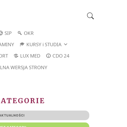
SIP
OKR
LAMINY
KURSY i STUDIA
ORT
LUX MED
CDO 24
LNA WERSJA STRONY
KATEGORIE
AKTUALNOŚCI