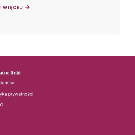
→
J WIĘCEJ
tne linki
ulaminy
tyka prywatności
DO